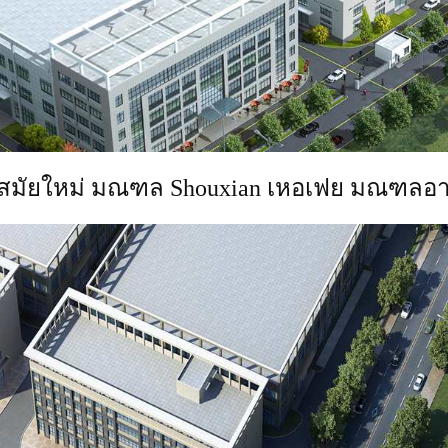
มัยใหม่ มณฑล Shouxian เหอเฟย มณฑลอา