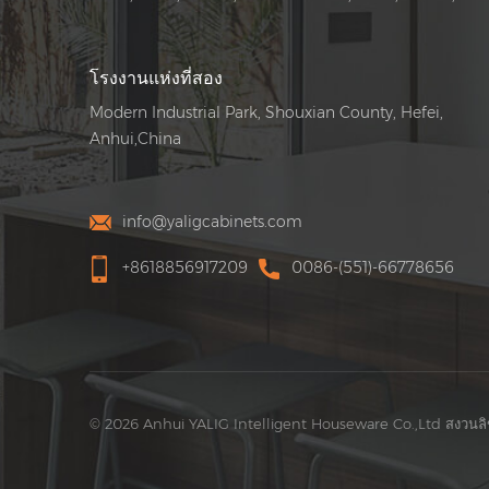
โรงงานแห่งที่สอง
Modern Industrial Park, Shouxian County, Hefei,
Anhui,China
info@yaligcabinets.com
+8618856917209
0086-(551)-66778656
© 2026 Anhui YALIG Intelligent Houseware Co.,Ltd สงวนลิขส