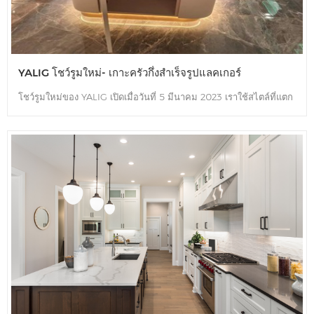
YALIG โชว์รูมใหม่- เกาะครัวกึ่งสำเร็จรูปแลคเกอร์
โชว์รูมใหม่ของ YALIG เปิดเมื่อวันที่ 5 มีนาคม 2023 เราใช้สไตล์ที่แตก
ต่างกันสำหรับพื้นที่ต่างๆ เช่นในส่วนของห้องครัวเราทำให้เป็นแบบโม
เดิร์นและมินิมอล อย่างที่คุณเห็นในภาพ นี่คือครัวเกาะกลางที่หรูหราซึ่ง
ใช้การเคลือบเงาที่แผงประตู รูปครึ่งวงกลมในแต่ละมุม ด้วยการออกแบบ
นี้ มุมจะไม่โดนศีรษะและเข่าของเด็กๆ ได้ง่ายๆ และล้อมรอบด้วยไฟ
LED สีวอร์มไลท์ที่ด้านล่าง สะดวกต่อคุณในการเปิดและค้นหาสิ่งของใน
ตู้ไอส์แลนด์ เคาน์เตอร์ไอส์แลนด์เราใช้หินซินเทอร์คุณภาพสูง ด้านบน
มีระบบไฟฟ้าเพื่อยกท็อปขึ้น ด้านในเป็นช่องขนาดใหญ่สำหรับเก็บถ้วย
ชา และของอื่นๆ ฮาร์ดแวร์ทั้งหมดที่เราใช้ประเภทไฮเอนด์ของแบรนด์
Blum มันสามารถได้รับประสิทธิภาพที่ดีจริง ๆ จากประสบการณ์การใช้
งาน การป้องกันสนิม และอายุการใช้งาน.... หากคุณสนใจโชว์รูมใหม่
ของเรา เรายินดีต้อนรับผู้ติดต่อของคุณเพื่อเข้าชมออนไลน์ มาหาเรา
เดี๋ยวนี้!