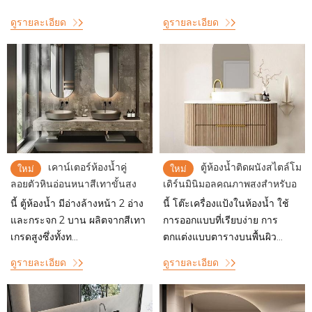
ดูรายละเอียด
ดูรายละเอียด
เคาน์เตอร์ห้องน้ำคู่
ตู้ห้องน้ำติดผนังสไตล์โม
ใหม่
ใหม่
ลอยตัวหินอ่อนหนาสีเทาขั้นสูง
เดิร์นมินิมอลคุณภาพสูงสำหรับอ
สไตล์หรูหราระดับสูงจากอิตาลี
พาร์ทเมนต์ขนาดใหญ่
นี้ ตู้ห้องน้ำ มีอ่างล้างหน้า 2 อ่าง
นี้ โต๊ะเครื่องแป้งในห้องน้ำ ใช้
และกระจก 2 บาน ผลิตจากสีเทา
การออกแบบที่เรียบง่าย การ
เกรดสูงซึ่งทั้งท...
ตกแต่งแบบตารางบนพื้นผิว...
ดูรายละเอียด
ดูรายละเอียด