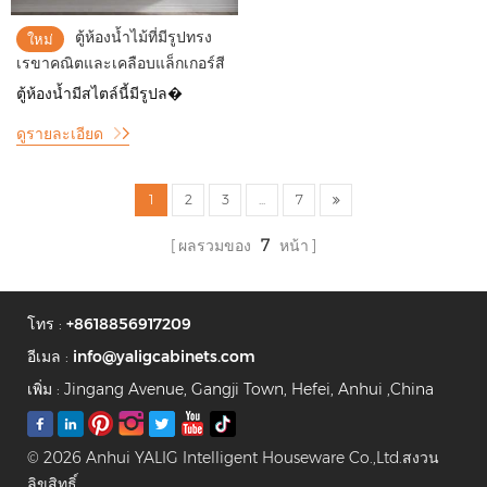
ตู้ห้องน้ำไม้ที่มีรูปทรง
ใหม่
เรขาคณิตและเคลือบแล็กเกอร์สี
อ่อนในสไตล์โมเดิร์น
ตู้ห้องน้ำมีสไตล์นี้มีรูปล�
ดูรายละเอียด
1
2
3
...
7
ผลรวมของ
7
หน้า
โทร :
+8618856917209
อีเมล :
info@yaligcabinets.com
เพิ่ม : Jingang Avenue, Gangji Town, Hefei, Anhui ,China
© 2026 Anhui YALIG Intelligent Houseware Co.,Ltd.สงวน
ลิขสิทธิ์.