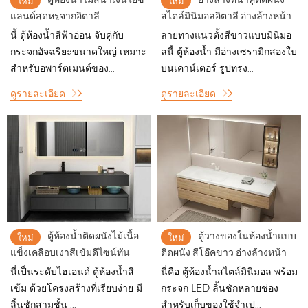
ใหม่
ใหม่
แลนด์สุดหรูจากอิตาลี
สไตล์มินิมอลอิตาลี อ่างล้างหน้า
อ่างล้างหน้าเดี่ยวแบบลอยตัว
เซรามิกสำหรับห้องน้ำ
นี้ ตู้ห้องน้ำสีฟ้าอ่อน จับคู่กับ
ลายทางแนวตั้งสีขาวแบบมินิมอ
พร้อมกระจก LED
กระจกอัจฉริยะขนาดใหญ่ เหมาะ
ลนี้ ตู้ห้องน้ำ มีอ่างเซรามิกสองใบ
สำหรับอพาร์ตเมนต์ของ...
บนเคาน์เตอร์ รูปทรง...
ดูรายละเอียด
ดูรายละเอียด
ตู้ห้องน้ำติดผนังไม้เนื้อ
ตู้วางของในห้องน้ำแบบ
ใหม่
ใหม่
แข็งเคลือบเงาสีเข้มดีไซน์ทัน
ติดผนัง สีโอ๊คขาว อ่างล้างหน้า
สมัยสำหรับโรงแรมและ
เดี่ยว พร้อมกระจก LED
นี่เป็นระดับไฮเอนด์ ตู้ห้องน้ำสี
นี่คือ ตู้ห้องน้ำสไตล์มินิมอล พร้อม
อพาร์ตเมนต์
เข้ม ด้วยโครงสร้างที่เรียบง่าย มี
กระจก LED ลิ้นชักหลายช่อง
ลิ้นชักสามชั้น ...
สำหรับเก็บของใช้จำเป...