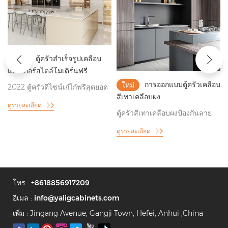
ตู้ครัวสำเร็จรูปเคลือบ
ใหม่
แลคเกอร์สไตล์โมเดิร์นฟรี
การออกแบบตู้ครัวเคลือบ
ใหม่
2022 ตู้ครัวดีไซน์เก๋ไก๋ฟรีสุดยอด
สีเทาเคลือบผง
ดูรายละเอียด
ตู้ครัวสีเทาเคลือบผงป้องกันลาย
นิ้วมือ
ดูรายละเอียด
โทร :
+8618856917209
อีเมล :
info@yaligcabinets.com
เพิ่ม : Jingang Avenue, Gangji Town, Hefei, Anhui ,China