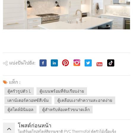
แบ่งปันไปยัง:
แท็ก :
ตู้ครัวรูปตัว L
ตู้แบนพร้อมที่จับเรียบง่าย
เคาน์เตอร์ควอทซ์สีเข้ม
ตู้เคลือบเงาทำความสะอาดง่าย
ตู้สไตล์มินิมอล
ตู้สำหรับห้องครัวขนาดเล็ก
โพสต์ก่อนหน้า
โมเดิร์นยุโรปสไตล์สีธรรมชาติ PVC Thermofoil ตู้ครัวไม้เนื้อแข็ง