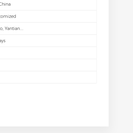
 China
stomized
 Yantian....
ays
d